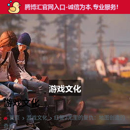
游戏文化
首页
游戏文化
红警2尤里的复仇：地图创造的
奇迹