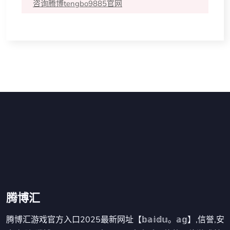
咨询腾博tengbo9885官网
腾博汇
腾博汇游戏官方入口2025最新网址【𝕓𝕒𝕚𝕕𝕦。𝕒𝕘】,信誉,安