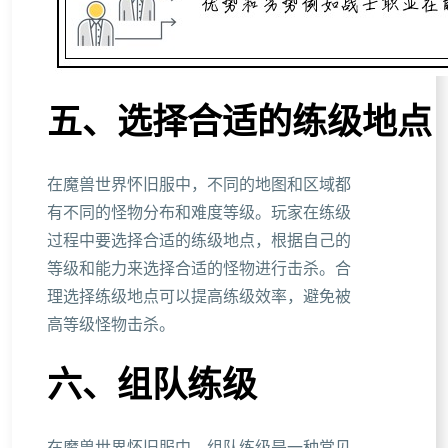
五、选择合适的练级地点
在魔兽世界怀旧服中，不同的地图和区域都
有不同的怪物分布和难度等级。玩家在练级
过程中要选择合适的练级地点，根据自己的
等级和能力来选择合适的怪物进行击杀。合
理选择练级地点可以提高练级效率，避免被
高等级怪物击杀。
六、组队练级