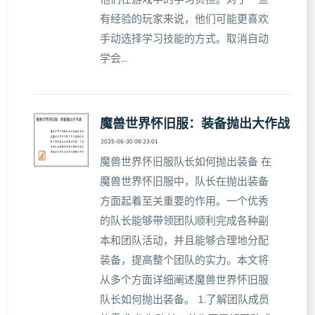
有经验的玩家来说，他们可能更喜欢
手动选择学习技能的方式。取消自动
学会...
魔兽世界怀旧服：装备抛出大作战
2025-06-30 08:23:01
魔兽世界怀旧服队长如何抛出装备 在
魔兽世界怀旧服中，队长在抛出装备
方面起着至关重要的作用。一个优秀
的队长能够带领团队顺利完成各种副
本和团队活动，并且能够合理地分配
装备，提高整个团队的实力。本文将
从多个方面详细阐述魔兽世界怀旧服
队长如何抛出装备。 1.了解团队成员