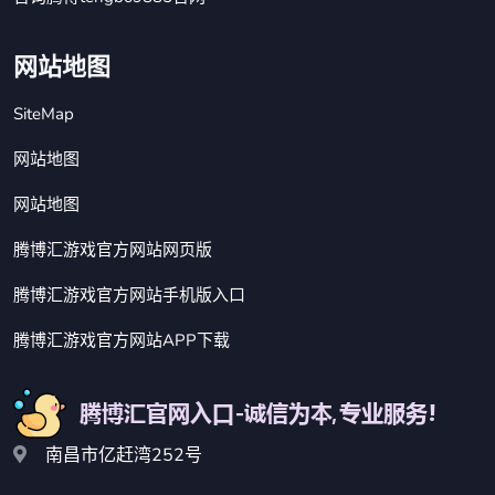
网站地图
SiteMap
网站地图
网站地图
腾博汇游戏官方网站网页版
腾博汇游戏官方网站手机版入口
腾博汇游戏官方网站APP下载
南昌市亿赶湾252号