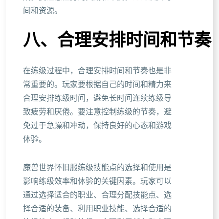
间和资源。
八、合理安排时间和节奏
在练级过程中，合理安排时间和节奏也是非
常重要的。玩家要根据自己的时间和精力来
合理安排练级时间，避免长时间连续练级导
致疲劳和厌倦。要注意控制练级的节奏，避
免过于急躁和冲动，保持良好的心态和游戏
体验。
魔兽世界怀旧服练级技能点的选择和使用是
影响练级效率和体验的关键因素。玩家可以
通过选择适合的职业、合理分配技能点、选
择合适的装备、利用职业技能、选择合适的