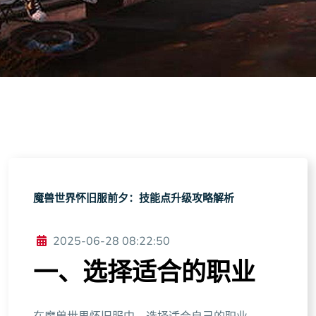
魔兽世界怀旧服前夕：技能点升级攻略解析
2025-06-28 08:22:50
一、选择适合的职业