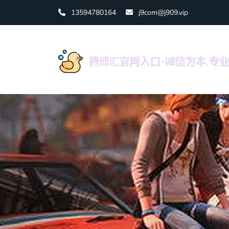
13594780164
j9com@j909.vip