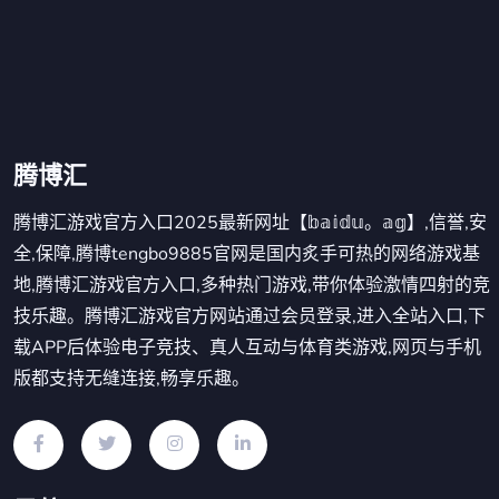
腾博汇
腾博汇游戏官方入口2025最新网址【𝕓𝕒𝕚𝕕𝕦。𝕒𝕘】,信誉,安
全,保障,腾博tengbo9885官网是国内炙手可热的网络游戏基
地,腾博汇游戏官方入口,多种热门游戏,带你体验激情四射的竞
技乐趣。腾博汇游戏官方网站通过会员登录,进入全站入口,下
载APP后体验电子竞技、真人互动与体育类游戏,网页与手机
版都支持无缝连接,畅享乐趣。