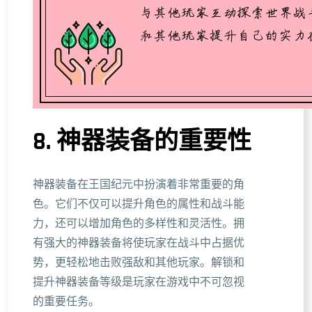
8. 神器装备的重要性
神器装备在王国纪元中扮演着非常重要的角
色。它们不仅可以提升角色的属性和战斗能
力，还可以增加角色的多样性和灵活性。拥
有强大的神器装备将使玩家在战斗中占据优
势，更轻松地击败强敌和其他玩家。解锁和
提升神器装备等级是玩家在游戏中不可忽视
的重要任务。