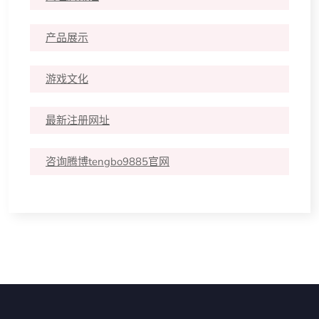
产品展示
游戏文化
最新注册网址
咨询腾博tengbo9885官网