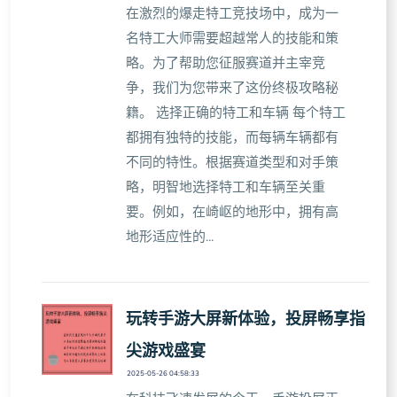
在激烈的爆走特工竞技场中，成为一
名特工大师需要超越常人的技能和策
略。为了帮助您征服赛道并主宰竞
争，我们为您带来了这份终极攻略秘
籍。 选择正确的特工和车辆 每个特工
都拥有独特的技能，而每辆车辆都有
不同的特性。根据赛道类型和对手策
略，明智地选择特工和车辆至关重
要。例如，在崎岖的地形中，拥有高
地形适应性的...
玩转手游大屏新体验，投屏畅享指
尖游戏盛宴
2025-05-26 04:58:33